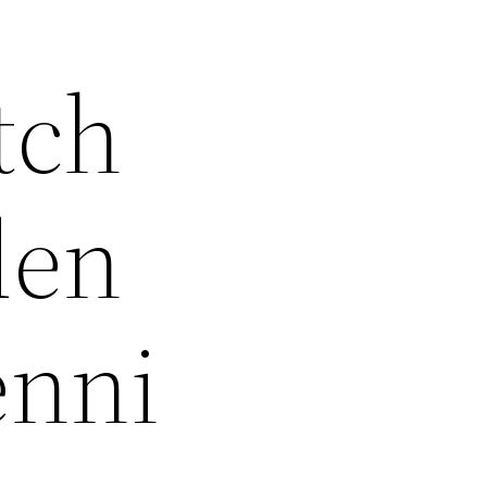
tch
den
enni