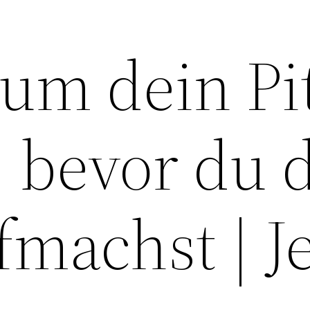
um dein Pi
, bevor du 
machst | J