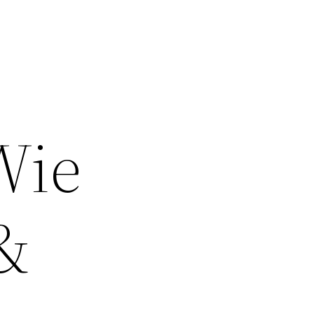
Wie
&