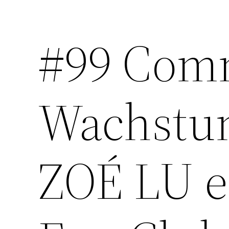
#99 Comm
Zum
Inhalt
springen
Wachstu
ZOÉ LU e