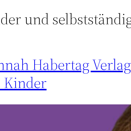
der und selbstständi
annah Habertag Verlag
 Kinder