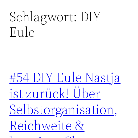
Schlagwort:
DIY
Zum
Inhalt
Eule
springen
#54 DIY Eule Nastja
ist zurück! Über
Selbstorganisation,
Reichweite &