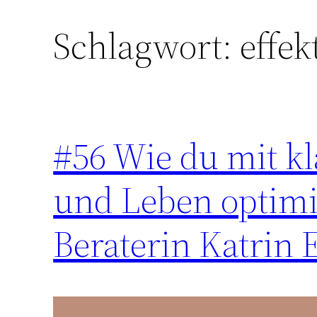
Schlagwort:
effek
Zum
Inhalt
springen
#56 Wie du mit kl
und Leben optimi
Beraterin Katrin 