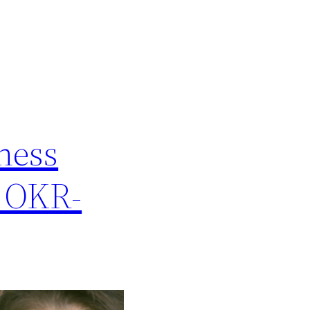
ness
d OKR-