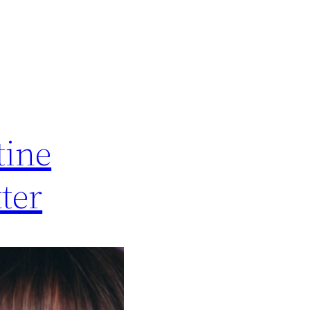
tine
ter