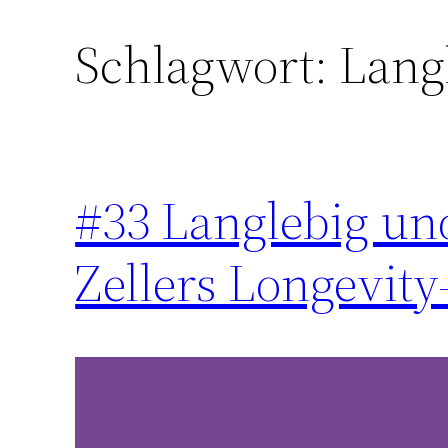
Schlagwort:
Lang
Zum
Inhalt
springen
#33 Langlebig und
Zellers Longevit