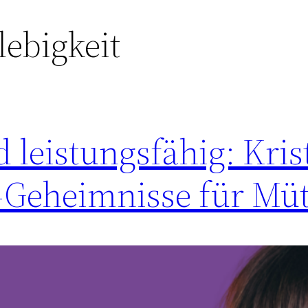
lebigkeit
 leistungsfähig: Kris
y-Geheimnisse für Müt