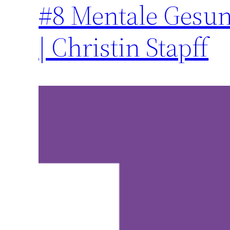
#8 Mentale Gesund
| Christin Stapff