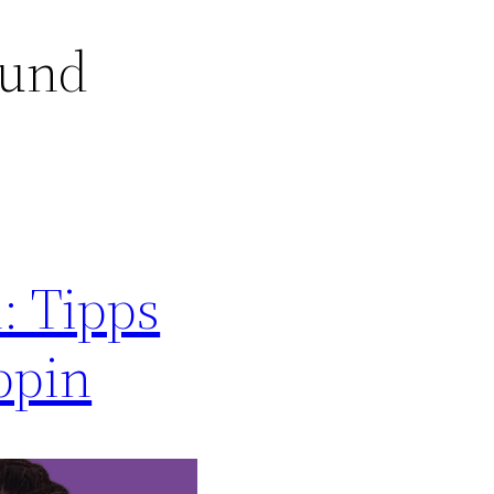
 und
: Tipps
ppin