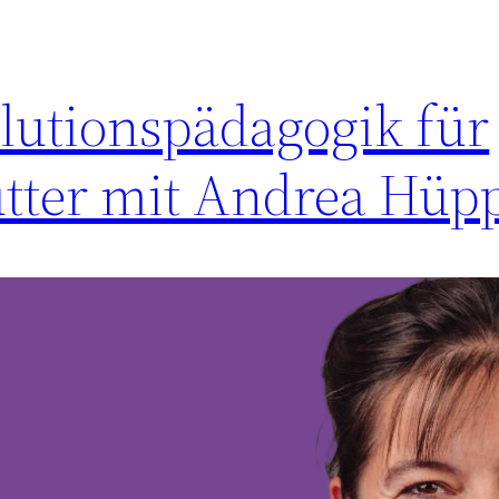
olutionspädagogik für
ütter mit Andrea Hüp