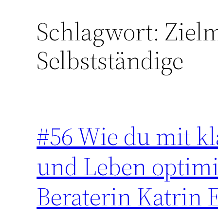
Schlagwort:
Ziel
Zum
Inhalt
Selbstständige
springen
#56 Wie du mit kl
und Leben optimi
Beraterin Katrin 