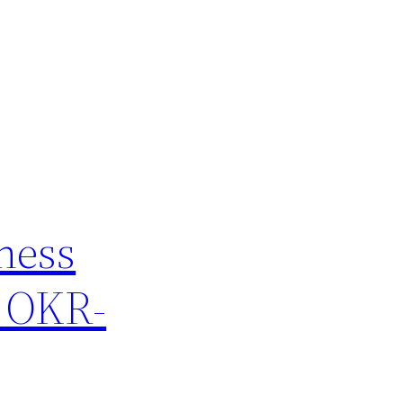
ness
d OKR-