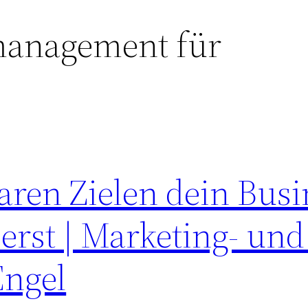
management für
aren Zielen dein Busi
erst | Marketing- un
Engel