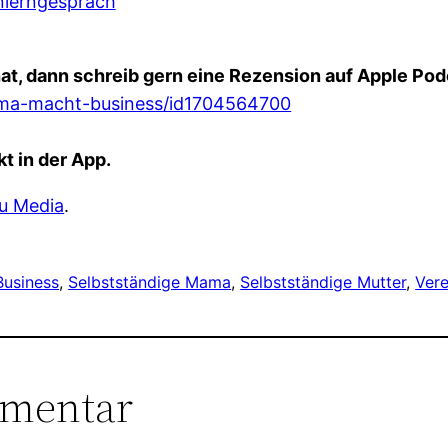
nlerngespräch
at, dann schreib gern eine Rezension auf Apple Pod
ama-macht-business/id1704564700
t in der App.
u Media
.
usiness
, 
Selbstständige Mama
, 
Selbstständige Mutter
, 
Vere
mmentar