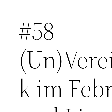
#58
Zum
Inhalt
springen
(Un)Vere
k im Febr