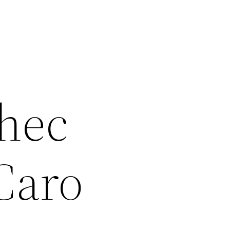
chec
Caro