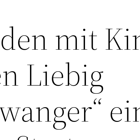
den mit Ki
en Liebig
wanger“ ei