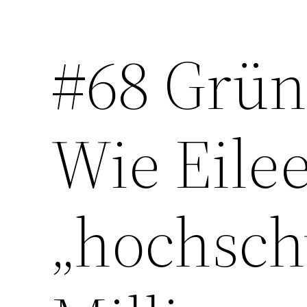
#68 Grün
Zum
Inhalt
springen
Wie Eile
„hochsch