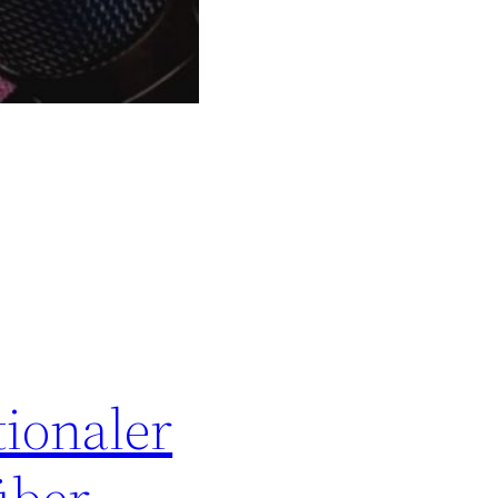
ionaler
über