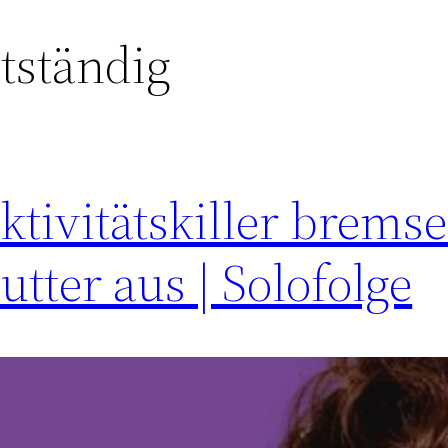
tständig
ktivitätskiller brems
utter aus | Solofolge