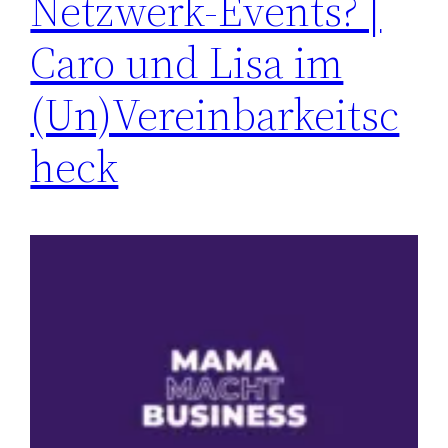
Netzwerk-Events? |
Caro und Lisa im
(Un)Vereinbarkeitsc
heck