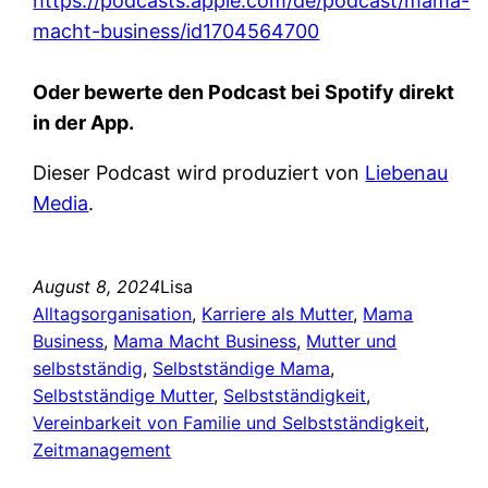
https://podcasts.apple.com/de/podcast/mama-
macht-business/id1704564700
Oder bewerte den Podcast bei Spotify direkt
in der App.
Dieser Podcast wird produziert von
Liebenau
Media
.
August 8, 2024
Lisa
Alltagsorganisation
, 
Karriere als Mutter
, 
Mama
Business
, 
Mama Macht Business
, 
Mutter und
selbstständig
, 
Selbstständige Mama
, 
Selbstständige Mutter
, 
Selbstständigkeit
, 
Vereinbarkeit von Familie und Selbstständigkeit
, 
Zeitmanagement