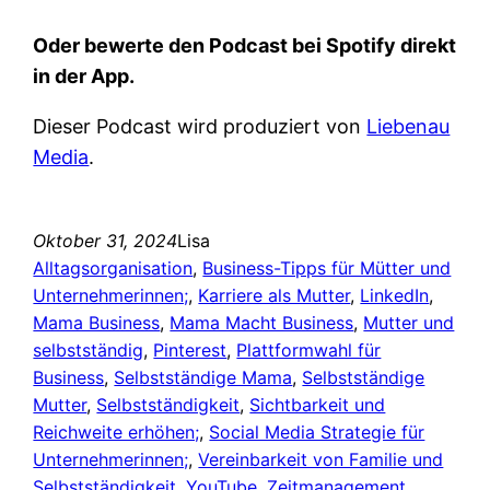
Oder bewerte den Podcast bei Spotify direkt
in der App.
Dieser Podcast wird produziert von
Liebenau
Media
.
Oktober 31, 2024
Lisa
Alltagsorganisation
, 
Business-Tipps für Mütter und
Unternehmerinnen;
, 
Karriere als Mutter
, 
LinkedIn
, 
Mama Business
, 
Mama Macht Business
, 
Mutter und
selbstständig
, 
Pinterest
, 
Plattformwahl für
Business
, 
Selbstständige Mama
, 
Selbstständige
Mutter
, 
Selbstständigkeit
, 
Sichtbarkeit und
Reichweite erhöhen;
, 
Social Media Strategie für
Unternehmerinnen;
, 
Vereinbarkeit von Familie und
Selbstständigkeit
, 
YouTube
, 
Zeitmanagement