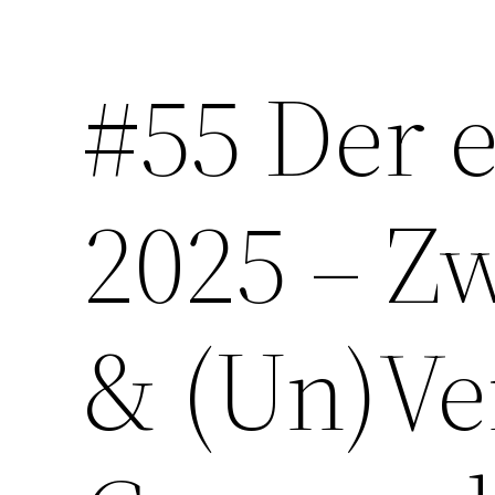
#55 Der 
Zum
Inhalt
springen
2025 – Z
& (Un)Ver