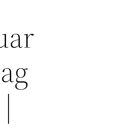
uar
tag
 |