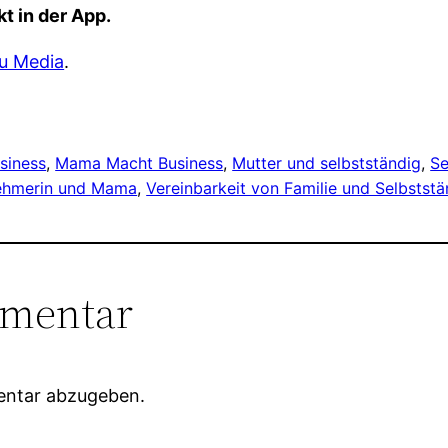
t in der App.
u Media
.
siness
, 
Mama Macht Business
, 
Mutter und selbstständig
, 
Se
ehmerin und Mama
, 
Vereinbarkeit von Familie und Selbststä
mmentar
entar abzugeben.