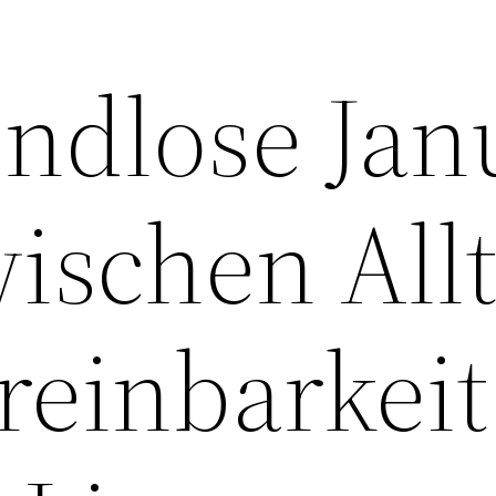
endlose Jan
wischen All
einbarkeit