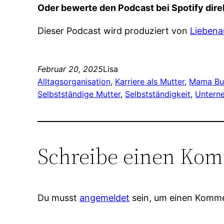
Oder bewerte den Podcast bei Spotify direk
Dieser Podcast wird produziert von
Liebena
Februar 20, 2025
Lisa
Alltagsorganisation
, 
Karriere als Mutter
, 
Mama Bu
Selbstständige Mutter
, 
Selbstständigkeit
, 
Untern
Schreibe einen Ko
Du musst
angemeldet
sein, um einen Komm