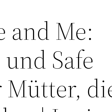
ie and Me:
m und Safe
 Mütter, di