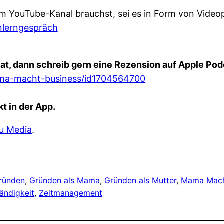
 YouTube-Kanal brauchst, sei es in Form von Videop
nlerngespräch
at, dann schreib gern eine Rezension auf Apple Pod
ama-macht-business/id1704564700
t in der App.
u Media
.
ründen
, 
Gründen als Mama
, 
Gründen als Mutter
, 
Mama Mach
ändigkeit
, 
Zeitmanagement