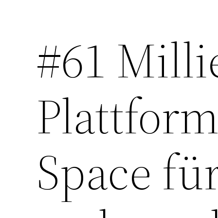
#61 Mill
Zum
Inhalt
springen
Plattfor
Space für