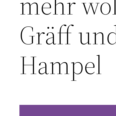
mehr woll
Gräff un
Hampel