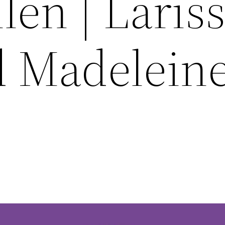
en | Laris
d Madelein