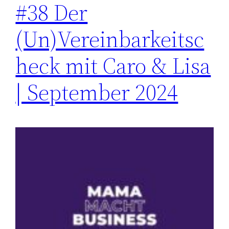
#38 Der
(Un)Vereinbarkeitsc
heck mit Caro & Lisa
| September 2024