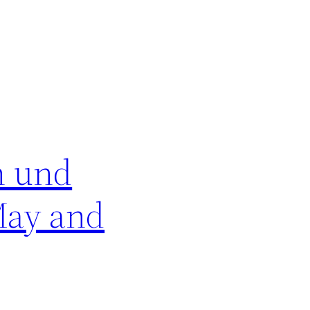
n und
May and