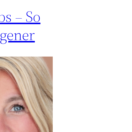
bs – So
egener