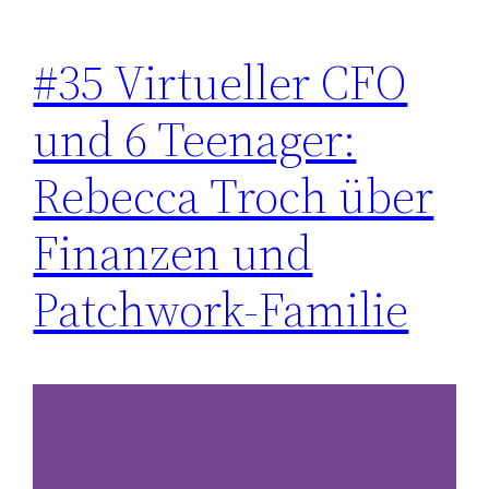
#35 Virtueller CFO
und 6 Teenager:
Rebecca Troch über
Finanzen und
Patchwork-Familie