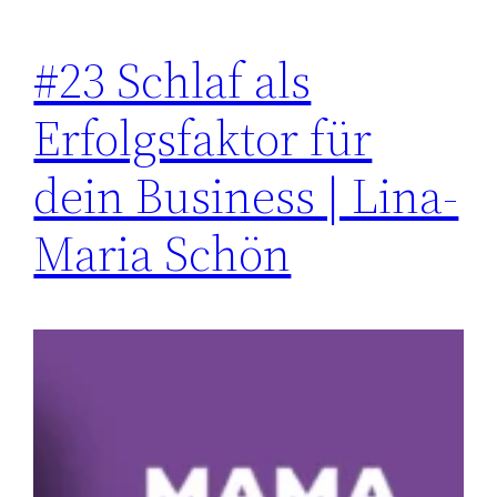
#23 Schlaf als
Erfolgsfaktor für
dein Business | Lina-
Maria Schön