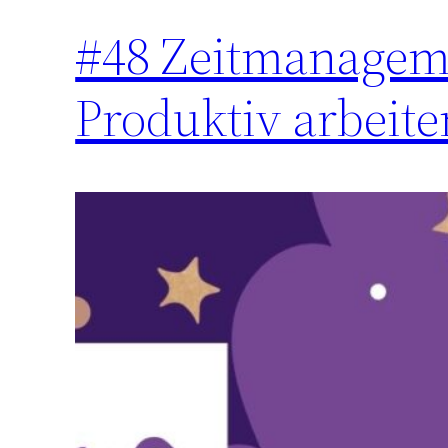
#48 Zeitmanageme
Produktiv arbeite