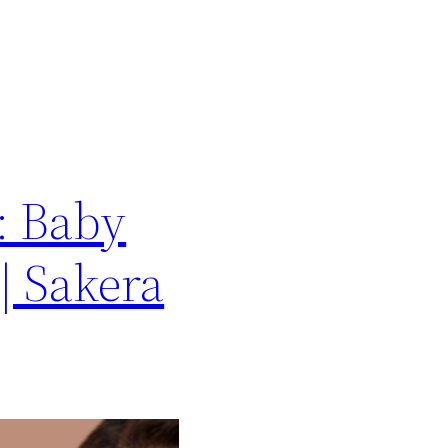
: Baby
| Sakera