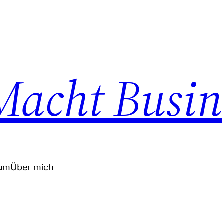
acht Busin
sum
Über mich