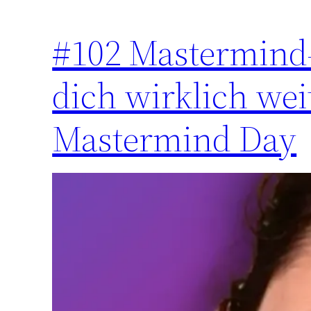
#102 Mastermind
dich wirklich wei
Mastermind Day